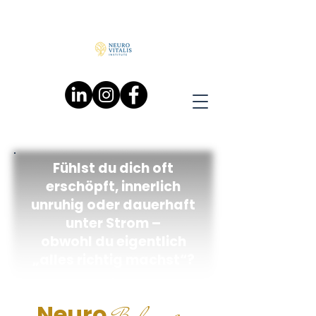
Fühlst du dich oft
erschöpft, innerlich
unruhig oder dauerhaft
unter Strom –
obwohl du eigentlich
„alles richtig machst“?
alance
Neuro