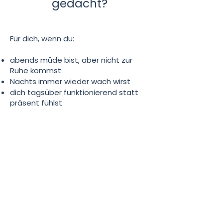
gedacht?
Für dich, wenn du:
abends müde bist, aber nicht zur
Ruhe kommst
Nachts immer wieder wach wirst
dich tagsüber funktionierend statt
präsent fühlst
innerlich angespannt bist, ohne
klaren Auslöser
das Gefühl hast, dein Körper „läuft
gegen dich“
keine Lust mehr auf Durchhalten,
Optimieren oder
Selbstüberforderung hast
Ergebnis:
Mehr Klarheit, mehr